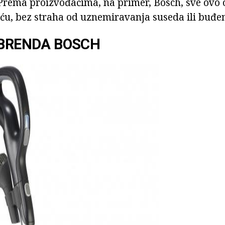
. Prema proizvođačima, na primer, Bosch, sve ov
oću, bez straha od uznemiravanja suseda ili buđen
 BRENDA BOSCH