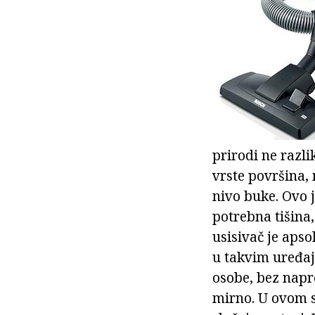
prirodi ne razli
vrste površina, 
nivo buke. Ovo j
potrebna tišina,
usisivač je aps
u takvim uređaji
osobe, bez napr
mirno. U ovom 