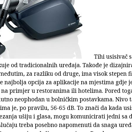
Tihi usisivač s
kuje od tradicionalnih uređaja. Takođe je dizajnir
međutim, za razliku od druge, ima visok stepen fil
e najbolja opcija za aplikacije na mjestima gdje j
 na primjer u restoranima ili hotelima. Pored tog
olutno neophodan u bolničkim postavkama. Nivo t
ma je, po pravilu, 56-65 dB. To znači da kada usis
ezanja ušiju i glasa, mogu komunicirati jedni sa
slučaju treba posebno napomenuti da snaga uređ