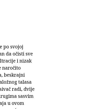
e po svojoj
an da očisti sve
tracije i nizak
e naročito
a, beskrajni
aložnog talasa
ivač radi, dvije
 drugima sasvim
aja u ovom