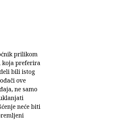
ćnik prilikom
u koja preferira
li bili istog
vođači ove
đaja, ne samo
uklanjati
šćenje neće biti
premljeni