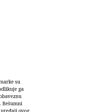
 marke su
odlikuje ga
z obaveznu
e. Bešumni
vi uređaji ovog