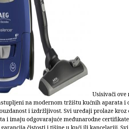
ad
Usisivači ove
stupljeni na modernom tržištu kućnih aparata i 
pouzdanost i izdržljivost. Svi uređaji prolaze kro
eta i imaju odgovarajuće međunarodne certifikat
garancija čistosti i tišine u kući ili kancelariji. S