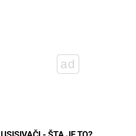
ad
SISIVAČI - ŠTA JE TO?