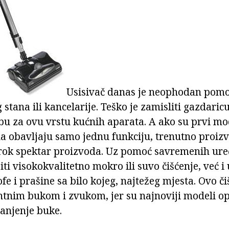
Usisivač danas je neophodan pomo
g stana ili kancelarije. Teško je zamisliti gazdaric
u za ovu vrstu kućnih aparata. A ako su prvi mode
 da obavljaju samo jednu funkciju, trenutno proiz
rok spektar proizvoda. Uz pomoć savremenih ure
ti visokokvalitetno mokro ili suvo čišćenje, već i 
ofe i prašine sa bilo kojeg, najtežeg mjesta. Ovo či
tnim bukom i zvukom, jer su najnoviji modeli o
anjenje buke.