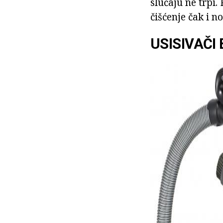
slučaju ne trpi
čišćenje čak i n
USISIVAČI