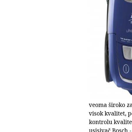
veoma široko za
visok kvalitet, 
kontrolu kvalit
usisivač Bosch - 