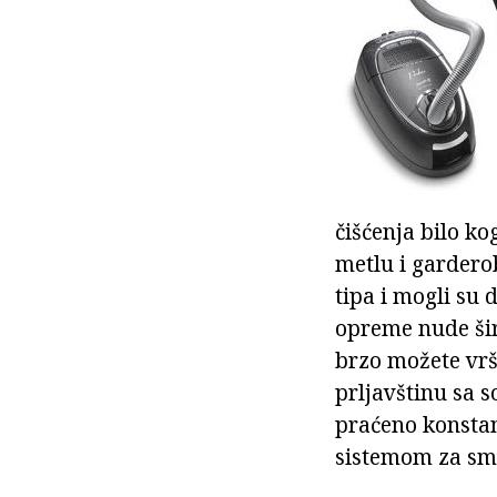
čišćenja bilo ko
metlu i garderob
tipa i mogli su
opreme nude ši
brzo možete vrši
prljavštinu sa s
praćeno konstan
sistemom za sm