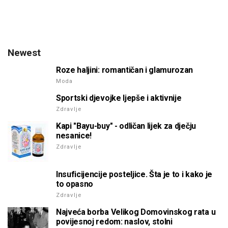
Newest
Roze haljini: romantičan i glamurozan
Moda
Sportski djevojke ljepše i aktivnije
Zdravlje
Kapi "Bayu-buy" - odličan lijek za dječju
nesanice!
Zdravlje
Insuficijencije posteljice. Šta je to i kako je
to opasno
Zdravlje
Najveća borba Velikog Domovinskog rata u
povijesnoj redom: naslov, stolni