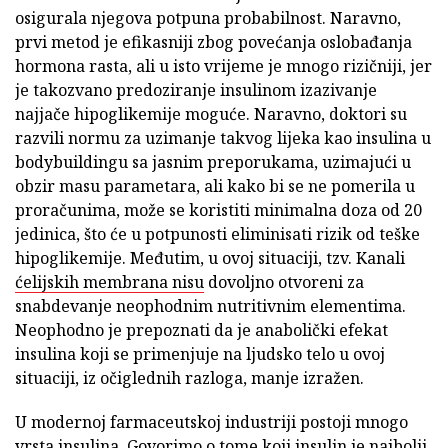
osigurala njegova potpuna probabilnost. Naravno,
prvi metod je efikasniji zbog povećanja oslobađanja
hormona rasta, ali u isto vrijeme je mnogo rizičniji, jer
je takozvano predoziranje insulinom izazivanje
najjače hipoglikemije moguće. Naravno, doktori su
razvili normu za uzimanje takvog lijeka kao insulina u
bodybuildingu sa jasnim preporukama, uzimajući u
obzir masu parametara, ali kako bi se ne pomerila u
proračunima, može se koristiti minimalna doza od 20
jedinica, što će u potpunosti eliminisati rizik od teške
hipoglikemije. Međutim, u ovoj situaciji, tzv. Kanali
ćelijskih membrana nisu
dovoljno otvoreni za
snabdevanje neophodnim nutritivnim elementima.
Neophodno je prepoznati da je anabolički efekat
insulina koji se primenjuje na ljudsko telo u ovoj
situaciji, iz očiglednih razloga, manje izražen.
U modernoj farmaceutskoj industriji postoji mnogo
vrsta insulina. Govorimo o tome koji insulin je najbolji