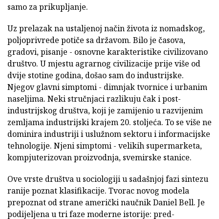
samo za prikupljanje.
Uz prelazak na ustaljenoj način života iz nomadskog,
poljoprivrede potiče sa državom. Bilo je časova,
gradovi, pisanje - osnovne karakteristike civilizovano
društvo. U mjestu agrarnog civilizacije prije više od
dvije stotine godina, došao sam do industrijske.
Njegov glavni simptomi - dimnjak tvornice i urbanim
naseljima. Neki stručnjaci razlikuju čak i post-
industrijskog društva, koji je zamijenio u razvijenim
zemljama industrijski krajem 20. stoljeća. To se više ne
dominira industriji i uslužnom sektoru i informacijske
tehnologije. Njeni simptomi - velikih supermarketa,
kompjuterizovan proizvodnja, svemirske stanice.
Ove vrste društva u sociologiji u sadašnjoj fazi sintezu
ranije poznat klasifikacije. Tvorac novog modela
prepoznat od strane američki naučnik Daniel Bell. Je
podijeljena u tri faze moderne istorije: pred-