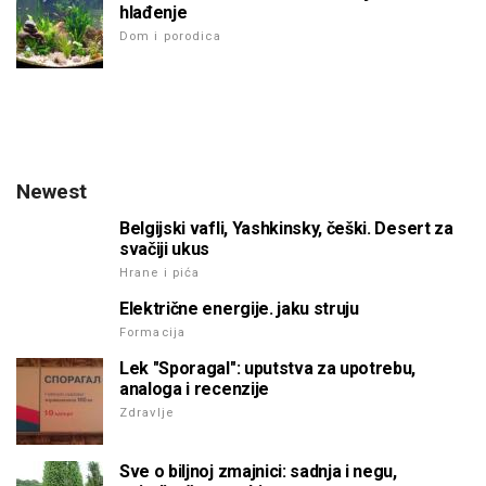
hlađenje
Dom i porodica
Newest
Belgijski vafli, Yashkinsky, češki. Desert za
svačiji ukus
Hrane i pića
Električne energije. jaku struju
Formacija
Lek "Sporagal": uputstva za upotrebu,
analoga i recenzije
Zdravlje
Sve o biljnoj zmajnici: sadnja i negu,