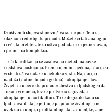
Društvenih slojeva
stanovništva su raspoređeni u
silaznom redoslijedu prihoda. Možete crtati analogiju
i reći da preliterate društvo podudara sa jednostavan,
i pisani - sa kompleksa.
Treći klasifikacija se zasniva na metodi nabavke
sredstava postojanja. Prema njenim riječima, istorijski
vrste društva dolaze u nekoliko vrsta. Najstariji i
najduži (stotine hiljada godina) - okupljanje i lov.
Živjeli su u periodu protoobschestva ili ljudskog krda.
Tokom vremena, lov se pretvorio u goveda i
okupljanje - u hortikulturi. To se dogodilo kada su
ljudi shvatili da je jeftinije pripitome životinje, i ne
uvek da ih ubiju, i profitabilnije da rastu biljke, a ne