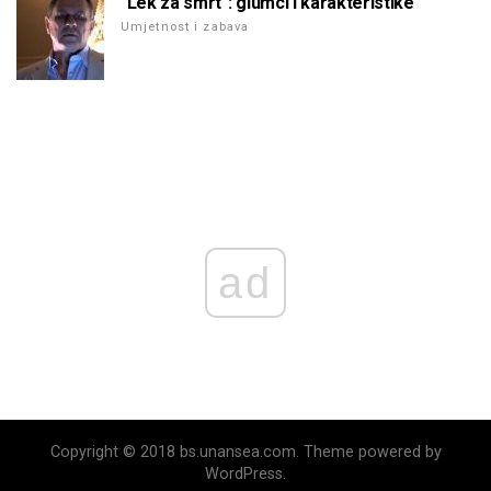
"Lek za smrt": glumci i karakteristike
Umjetnost i zabava
ad
Copyright © 2018 bs.unansea.com. Theme powered by
WordPress.