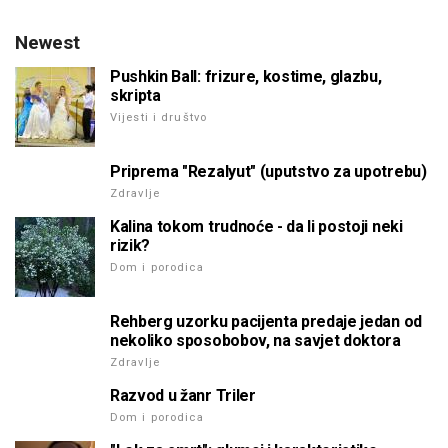
Newest
Pushkin Ball: frizure, kostime, glazbu,
skripta
Vijesti i društvo
Priprema "Rezalyut" (uputstvo za upotrebu)
Zdravlje
Kalina tokom trudnoće - da li postoji neki
rizik?
Dom i porodica
Rehberg uzorku pacijenta predaje jedan od
nekoliko sposobobov, na savjet doktora
Zdravlje
Razvod u žanr Triler
Dom i porodica