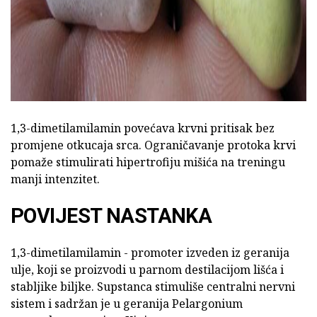
1,3-dimetilamilamin povećava krvni pritisak bez
promjene otkucaja srca. Ograničavanje protoka krvi
pomaže stimulirati hipertrofiju mišića na treningu
manji intenzitet.
POVIJEST NASTANKA
1,3-dimetilamilamin - promoter izveden iz geranija
ulje, koji se proizvodi u parnom destilacijom lišća i
stabljike biljke. Supstanca stimuliše centralni nervni
sistem i sadržan je u geranija Pelargonium