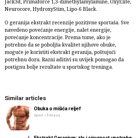
Jack3d, Primaforce 1,3-dimethylamylamine, OxyElite,
Neurocore, HydroxyStim, Lipo-6 Black.
O geranija ekstrakt recenzije pozitivne sportaša. Sve
navedeno povećanje energije, nalet energije,
povećanje koncentracije. Prema tome, ako je
potrebno da se poboljša kvalitet njihove obuke,
moguće je koristiti ekstrakt geranija, poštujući
potrebnu dozu. Razni aditivi su uvijek pomogao da
postignu bolje rezultate u sportskog treninga.
Similar articles
Obuka o mišića reljef
Sport i fitness
Ekstrakt Geranium: zlo i sigurnost upotrebe